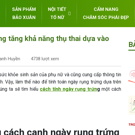
SẢN PHẨM
NỘI TIẾT
CẨM NANG
BẢO XUÂN
TỐ NỮ
CHĂM SÓC PHÁI ĐẸP
ng tăng khả năng thụ thai dựa vào
B
hanh Huyền
4738 lượt xem
 sức khỏe sinh sản của phụ nữ và cũng cung cấp thông tin
h. Vậy, làm thế nào để tính toán ngày rụng trứng dựa trên
húng ta sẽ tìm hiểu
cách tính ngày rụng trứn
g
một cách
ng cách canh ngày rụng trứng