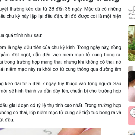
guyệt thường kéo dài từ 28 đến 35 ngày. Mặc dù có những
u chu kỳ này lặp lại đều đặn, thì đó được coi là một hiện
ua quá trình như sau:
m là ngày đầu tiên của chu kỳ kinh. Trong ngày này, nồng
iảm đột ngột, dẫn đến việc niêm mạc tử cung bong ra.
i trong trường hợp mang thai, nhưng khi không có thai, nó
hải niêm mạc này ra khỏi cơ tử cung thông qua đường âm
ng kéo dài từ 5 đến 7 ngày tùy thuộc vào từng người. Sau
 mới sẽ hình thành và dần dày lên, chuẩn bị cho trường hợp
dấu giai đoạn có tỷ lệ thụ tinh cao nhất. Trong trường hợp
 không có thai, lớp niêm mạc tử cung sẽ tiếp tục bong ra và
ắt đầu.