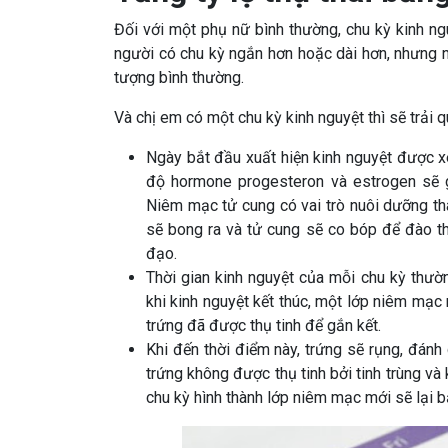
Đối với một phụ nữ bình thường, chu kỳ kinh n
người có chu kỳ ngắn hơn hoặc dài hơn, nhưng nế
tượng bình thường.
Và chị em có một chu kỳ kinh nguyệt thì sẽ trải q
Ngày bắt đầu xuất hiện kinh nguyệt được xe
độ hormone progesteron và estrogen sẽ g
Niêm mạc tử cung có vai trò nuôi dưỡng tha
sẽ bong ra và tử cung sẽ co bóp để đào t
đạo.
Thời gian kinh nguyệt của mỗi chu kỳ thườ
khi kinh nguyệt kết thúc, một lớp niêm mạc
trứng đã được thụ tinh để gắn kết.
Khi đến thời điểm này, trứng sẽ rụng, đánh 
trứng không được thụ tinh bởi tinh trùng và
chu kỳ hình thành lớp niêm mạc mới sẽ lại b