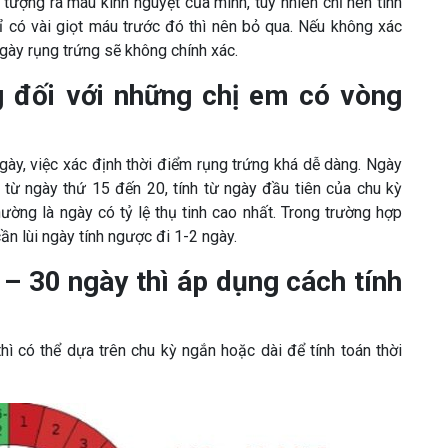
tượng ra máu kinh nguyệt của mình, tuy nhiên chỉ nên tính
ỉ có vài giọt máu trước đó thì nên bỏ qua. Nếu không xác
ngày rụng trứng sẽ không chính xác.
g đối với những chị em có vòng
gày, việc xác định thời điểm rụng trứng khá dễ dàng. Ngày
 từ ngày thứ 15 đến 20, tính từ ngày đầu tiên của chu kỳ
ường là ngày có tỷ lệ thụ tinh cao nhất. Trong trường hợp
ần lùi ngày tính ngược đi 1-2 ngày.
 – 30 ngày thì áp dụng cách tính
hì có thể dựa trên chu kỳ ngắn hoặc dài để tính toán thời