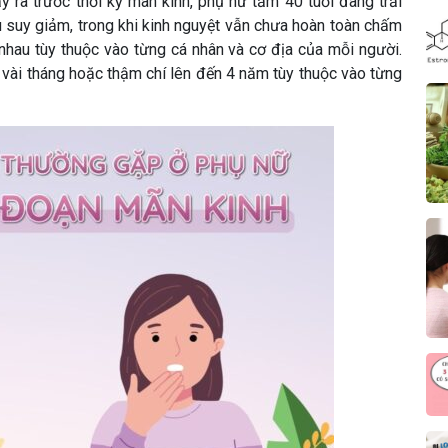
y ra trước thời kỳ mãn kinh, phụ nữ tầm 40 tuổi đang trải
 suy giảm, trong khi kinh nguyệt vẫn chưa hoàn toàn chấm
 nhau tùy thuộc vào từng cá nhân và cơ địa của mỗi người.
g vài tháng hoặc thậm chí lên đến 4 năm tùy thuộc vào từng