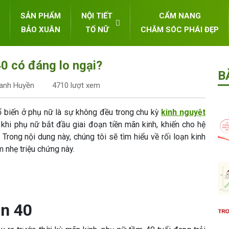
SẢN PHẨM
NỘI TIẾT
CẨM NANG
BẢO XUÂN
TỐ NỮ
CHĂM SÓC PHÁI ĐẸP
0 có đáng lo ngại?
B
hanh Huyền
4710 lượt xem
 biến ở phụ nữ là sự không đều trong chu kỳ
kinh nguyệt
a khi phụ nữ bắt đầu giai đoạn tiền mãn kinh, khiến cho hệ
 Trong nội dung này, chúng tôi sẽ tìm hiểu về rối loạn kinh
 nhẹ triệu chứng này.
ạn 40