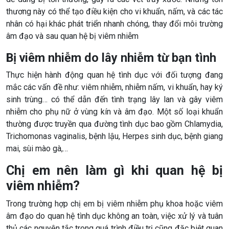
thương này có thể tạo điều kiện cho vi khuẩn, nấm, và các tác
nhân có hại khác phát triển nhanh chóng, thay đổi môi trường
âm đạo và sau quan hệ bị viêm nhiễm
Bị viêm nhiễm do lây nhiễm từ bạn tình
Thực hiện hành động quan hệ tình dục với đối tượng đang
mắc các vấn đề như: viêm nhiễm, nhiễm nấm, vi khuẩn, hay ký
sinh trùng… có thể dẫn đến tình trạng lây lan và gây viêm
nhiễm cho phụ nữ ở vùng kín và âm đạo. Một số loại khuẩn
thường được truyền qua đường tình dục bao gồm Chlamydia,
Trichomonas vaginalis, bệnh lậu, Herpes sinh dục, bệnh giang
mai, sùi mào gà,…
Chị em nên làm gì khi quan hệ bị
viêm nhiễm?
Trong trường hợp chị em bị viêm nhiễm phụ khoa hoặc viêm
âm đạo do quan hệ tình dục không an toàn, việc xử lý và tuân
thủ các nguyên tắc trong quá trình điều trị cũng đặc biệt quan