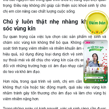
trọng. Điều này không chỉ giúp cải thiện sức khoẻ sinh lý cho
chị em còn nâng cao chất lượng cuộc sống.
Chú ý luôn thật nhẹ nhàng khi chăm
sóc vùng kín
Sự quan trọng của việc lựa chọn các sản phẩm vệ sinh và
chăm sóc vùng kín không thể bỏ qua. Không chỉ giúp kiểm
soát tình trạng viêm nhiễm và nhiễm khuẩn âm đạo một cách
hiệu quả, sử dụng đúng loại dung dịch vệ sinh còn mang lại
sự thoải mái và dễ chịu cho vùng kín của chị em, đặc biệt là
đối với những trường hợp có âm đạo nhạy cảm, viêm nhiễm
do teo và khô âm đạo.
Hơn nữa, trong quá trình vệ sinh, chị em cần cẩn trọng để
không thụt rửa hoặc tác động mạnh, quá sâu vào vùng kín
nhằm tránh gây tổn thương cho âm đạo và làm cho vùng bị
viêm nhiễm nặng hơn.
Trong những ngày có kinh nguyệt, việc vệ sinh càng cần được