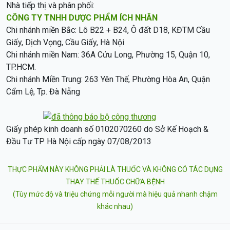
Nhà tiếp thị và phân phối:
CÔNG TY TNHH DƯỢC PHẨM ÍCH NHÂN
Chi nhánh miền Bắc: Lô B22 + B24, Ô đất D18, KĐTM Cầu
Giấy, Dịch Vọng, Cầu Giấy, Hà Nội
Chi nhánh miền Nam: 36A Cửu Long, Phường 15, Quận 10,
TP.HCM.
Chi nhánh Miền Trung: 263 Yên Thế, Phường Hòa An, Quận
Cẩm Lệ, Tp. Đà Nẵng
Giấy phép kinh doanh số 0102070260 do Sở Kế Hoạch &
Đầu Tư TP Hà Nội cấp ngày 07/08/2013
THỰC PHẨM NÀY KHÔNG PHẢI LÀ THUỐC VÀ KHÔNG CÓ TÁC DỤNG
THAY THẾ THUỐC CHỮA BỆNH
(Tùy mức độ và triệu chứng mỗi người mà hiệu quả nhanh chậm
khác nhau)