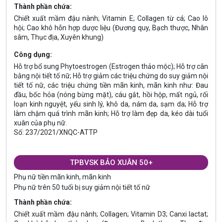
Thành phần chứa:
Chiết xuất mầm đậu nành; Vitamin E; Collagen từ cá; Cao lô
hội; Cao khô hỗn hợp dược liệu (Đương quy, Bạch thược, Nhân
sâm, Thục địa, Xuyên khung)
Công dụng:
Hỗ trợ bổ sung Phytoestrogen (Estrogen thảo mộc); Hỗ trợ cân
bằng nội tiết tố nữ; Hỗ trợ giảm các triệu chứng do suy giảm nội
tiết tố nữ, các triệu chứng tiền mãn kinh, mãn kinh như: Đau
đầu, bốc hỏa (nóng bừng mặt), cáu gắt, hồi hộp, mất ngủ, rối
loạn kinh nguyệt, yếu sinh lý, khô da, nám da, sạm da; Hỗ trợ
làm chậm quá trình mãn kinh; Hỗ trợ làm đẹp da, kéo dài tuổi
xuân của phụ nữ.
Số: 237/2021/XNQC-ATTP
TPBVSK BẢO XUÂN 50+
Phụ nữ tiền mãn kinh, mãn kinh
Phụ nữ trên 50 tuổi bị suy giảm nội tiết tố nữ
Thành phần chứa:
Chiết xuất mầm đậu nành; Collagen; Vitamin D3; Canxi lactat;