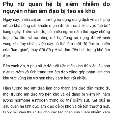
Phụ nữ quan hệ bị viêm nhiễm do
nguyên nhân âm đạo bị teo và khô
Ngày nay, nhiều chị em thường áp dụng dung dịch vệ sinh phụ
nữ có khả năng sát khuẩn mạnh để làm sạch khu vực “cô bé”
hàng ngày. Thêm vào đó, có nhiều người dám thử ngay những
loại sữa tắm và xà bông mà họ đang sử dụng để vệ sinh
vùng kín. Tuy nhiên, việc này có thể làm mất độ ẩm tự nhiên
của “tam giác”, thay đổi độ pH và dẫn đến tình trạng khô âm
đạo.
Bên cạnh đó, ở phụ nữ ở độ tuổi tiền mãn kinh thì việc lão hóa
diễn ra sớm và tình trạng teo âm đạo cũng góp phần làm cho
khu vực vùng kín trở nên nhạy cảm hơn rất nhiều.
Hiện tượng teo âm đạo làm cho thành âm đạo dần mỏng đi,
môi trường âm đạo trở nên khô và dễ dàng bị viêm khi hàm
lượng hormone estrogen trong cơ thể giảm sút. Kết quả là
sau quan hệ tình dục, âm đạo dễ bị khô và dễ tổn thương hơn,
tạo điều kiện thuận lợi cho các tác nhân gây viêm nhiễm xâm