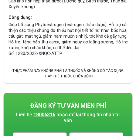
Cao khô hỗn hợp thảo dược (Đương quy, Bạch thược, Thục địa,
Xuyên khung)
Công dụng:
Giúp bổ sung Phytoestrogen (estrogen thảo dược); Hỗ trợ cải
thiện các triệu chứng do thiếu hụt nội tiết tố nữ như: bốc hỏa,
cáu gắt, mất ngủ, giảm ham muốn sinh lý, tóc khô dễ gãy rụng;
Hỗ trợ: tăng hấp thu canxi, giảm nguy cơ loãng xương; Hỗ trợ
xương khớp chắc khỏe, cơ thể dẻo dai
Số: 1280/2022/XNQC-ATTP
THỰC PHẨM NÀY KHÔNG PHẢI LÀ THUỐC VÀ KHÔNG CÓ TÁC DỤNG
THAY THẾ THUỐC CHỮA BỆNH
ĐĂNG KÝ TƯ VẤN MIỄN PHÍ
Liên hệ
18006316
hoặc để lại thông tin nhận tư
vấn