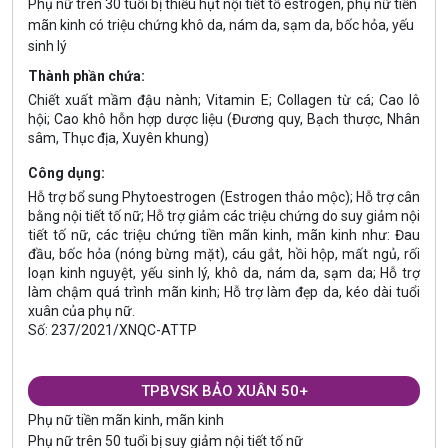
Phụ nữ trên 30 tuổi bị thiếu hụt nội tiết tố estrogen, phụ nữ tiền
mãn kinh có triệu chứng khô da, nám da, sạm da, bốc hỏa, yếu
sinh lý
Thành phần chứa:
Chiết xuất mầm đậu nành; Vitamin E; Collagen từ cá; Cao lô
hội; Cao khô hỗn hợp dược liệu (Đương quy, Bạch thược, Nhân
sâm, Thục địa, Xuyên khung)
Công dụng:
Hỗ trợ bổ sung Phytoestrogen (Estrogen thảo mộc); Hỗ trợ cân
bằng nội tiết tố nữ; Hỗ trợ giảm các triệu chứng do suy giảm nội
tiết tố nữ, các triệu chứng tiền mãn kinh, mãn kinh như: Đau
đầu, bốc hỏa (nóng bừng mặt), cáu gắt, hồi hộp, mất ngủ, rối
loạn kinh nguyệt, yếu sinh lý, khô da, nám da, sạm da; Hỗ trợ
làm chậm quá trình mãn kinh; Hỗ trợ làm đẹp da, kéo dài tuổi
xuân của phụ nữ.
Số: 237/2021/XNQC-ATTP
TPBVSK BẢO XUÂN 50+
Phụ nữ tiền mãn kinh, mãn kinh
Phụ nữ trên 50 tuổi bị suy giảm nội tiết tố nữ