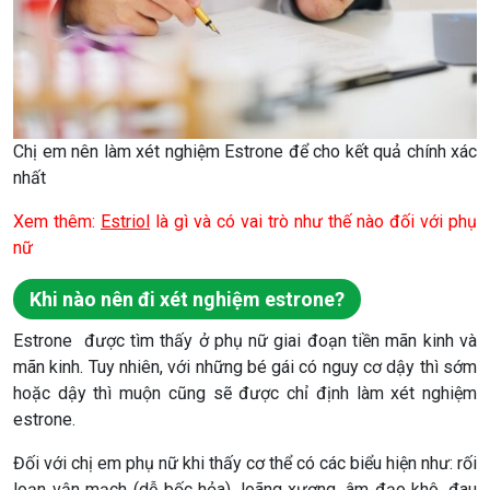
Chị em nên làm xét nghiệm Estrone để cho kết quả chính xác
nhất
Xem thêm:
Estriol
là gì và có vai trò như thế nào đối với phụ
nữ
Khi nào nên đi xét nghiệm estrone?
Estrone được tìm thấy ở phụ nữ giai đoạn tiền mãn kinh và
mãn kinh. Tuy nhiên, với những bé gái có nguy cơ dậy thì sớm
hoặc dậy thì muộn cũng sẽ được chỉ định làm xét nghiệm
estrone.
Đối với chị em phụ nữ khi thấy cơ thể có các biểu hiện như: rối
loạn vận mạch (dễ bốc hỏa), loãng xương, âm đạo khô, đau