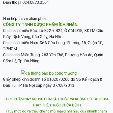
Điện thoại: 024.0873.0561
Nhà tiếp thị và phân phối:
CÔNG TY TNHH DƯỢC PHẨM ÍCH NHÂN
Chi nhánh miền Bắc: Lô B22 + B24, Ô đất D18, KĐTM Cầu
Giấy, Dịch Vọng, Cầu Giấy, Hà Nội
Chi nhánh miền Nam: 36A Cửu Long, Phường 15, Quận 10,
TP.HCM.
Chi nhánh Miền Trung: 263 Yên Thế, Phường Hòa An, Quận
Cẩm Lệ, Tp. Đà Nẵng
Giấy phép kinh doanh số 0102070260 do Sở Kế Hoạch &
Đầu Tư TP Hà Nội cấp ngày 07/08/2013
THỰC PHẨM NÀY KHÔNG PHẢI LÀ THUỐC VÀ KHÔNG CÓ TÁC DỤNG
THAY THẾ THUỐC CHỮA BỆNH
(Tùy mức độ và triệu chứng mỗi người mà hiệu quả nhanh chậm