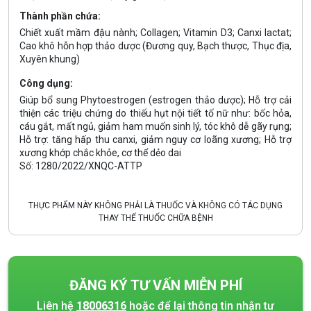
Thành phần chứa:
Chiết xuất mầm đậu nành; Collagen; Vitamin D3; Canxi lactat;
Cao khô hỗn hợp thảo dược (Đương quy, Bạch thược, Thục địa,
Xuyên khung)
Công dụng:
Giúp bổ sung Phytoestrogen (estrogen thảo dược); Hỗ trợ cải
thiện các triệu chứng do thiếu hụt nội tiết tố nữ như: bốc hỏa,
cáu gắt, mất ngủ, giảm ham muốn sinh lý, tóc khô dễ gãy rụng;
Hỗ trợ: tăng hấp thu canxi, giảm nguy cơ loãng xương; Hỗ trợ
xương khớp chắc khỏe, cơ thể dẻo dai
Số: 1280/2022/XNQC-ATTP
THỰC PHẨM NÀY KHÔNG PHẢI LÀ THUỐC VÀ KHÔNG CÓ TÁC DỤNG
THAY THẾ THUỐC CHỮA BỆNH
ĐĂNG KÝ TƯ VẤN MIỄN PHÍ
Liên hệ
18006316
hoặc để lại thông tin nhận tư