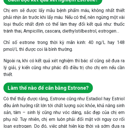
Chị em sẽ được lấy mẫu bệnh phẩm máu, không nhất thiết
phải nhịn ăn trước khi lấy máu. Nếu có thể, nên ngừng một vài
loại thuốc nhất định có thể làm thay đổi kết quả như: thuốc
tránh thai, Ampicillin, cascara, diethylstilbestrol, estrogen…
Chỉ số estrone trong thời kỳ mãn kinh: 40 ng/L hay 148
pmol/L thì được coi là bình thường.
Ngoài ra, khi có kết quả xét nghiệm thì bác sĩ cũng sẽ đưa ra
lý giải, ý kiến cũng như phác đồ điều trị cho chị em nếu cần
thiết.
Làm thế nào để cân bằng Estrone?
Có thể thấy được rằng, Estrone cũng như Estadiol hay Estriol
đều ảnh hưởng rất lớn tới chất lượng sức khỏe, khả năng sinh
sản, tâm – sinh lý cũng như vóc dáng, sắc đẹp của chị em
phụ nữ. Tuy nhiên, chị em luôn phải đối mặt với nguy cơ rối
loạn estrogen. Do đó, việc phát hiện kịp thời và sớm đưa ra