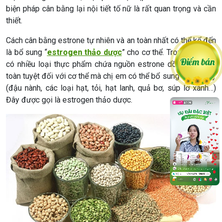
biện pháp cân bằng lại nội tiết tố nữ là rất quan trọng và cần
thiết.
Cách cân bằng estrone tự nhiên và an toàn nhất có thể kể đến
là bổ sung “
estrogen thảo dược
” cho cơ thể. Trong tự nhiên
có nhiều loại thực phẩm chứa nguồn estrone dồi dào và an
toàn tuyệt đối với cơ thể mà chị em có thể bổ sung hàng ngày
(đậu nành, các loại hạt, tỏi, hạt lanh, quả bơ, súp lơ xanh…)
Đây được gọi là estrogen thảo dược.