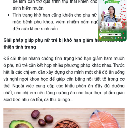
sẽ làm cản trở quá trình thụ thai khiến cho phụ nữ bị vô
sinh hiếm muộn.
Tình trạng khô hạn cũng khiến cho phụ nữ tăng nguy cơ
mắc bệnh phụ khoa, viêm nhiễm nấm ngứa ảnh hưởng
đến sức khỏe sinh sản.
Giải pháp giúp phụ nữ trẻ bị khô hạn giảm ham muốn cải
thiện tình trạng
Để cải thiện nhanh chóng tình trạng khô hạn giảm ham muốn
ở phụ nữ trẻ cần kết hợp nhiều phương pháp khác nhau. Trước
hết là các chị em cần xây dựng cho mình một chế độ ăn uống
và nghỉ ngơi khoa học để giúp cân bằng nội tiết tố trong cơ
thể. Ngoài việc cung cấp các khẩu phần ăn đầy đủ dưỡng
chất, các chị em nên tăng cường ăn các loại thực phẩm giàu
acid béo như cá hồi, cá thu, bí ngô…