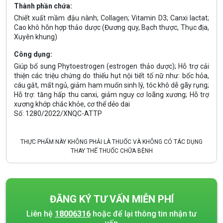
Thành phần chứa:
Chiết xuất mầm đậu nành; Collagen; Vitamin D3; Canxi lactat;
Cao khô hỗn hợp thảo dược (Đương quy, Bạch thược, Thục địa,
Xuyên khung)
Công dụng:
Giúp bổ sung Phytoestrogen (estrogen thảo dược); Hỗ trợ cải
thiện các triệu chứng do thiếu hụt nội tiết tố nữ như: bốc hỏa,
cáu gắt, mất ngủ, giảm ham muốn sinh lý, tóc khô dễ gãy rụng;
Hỗ trợ: tăng hấp thu canxi, giảm nguy cơ loãng xương; Hỗ trợ
xương khớp chắc khỏe, cơ thể dẻo dai
Số: 1280/2022/XNQC-ATTP
THỰC PHẨM NÀY KHÔNG PHẢI LÀ THUỐC VÀ KHÔNG CÓ TÁC DỤNG
THAY THẾ THUỐC CHỮA BỆNH
ĐĂNG KÝ TƯ VẤN MIỄN PHÍ
Liên hệ
18006316
hoặc để lại thông tin nhận tư