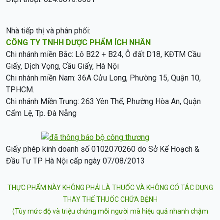
Nhà tiếp thị và phân phối:
CÔNG TY TNHH DƯỢC PHẨM ÍCH NHÂN
Chi nhánh miền Bắc: Lô B22 + B24, Ô đất D18, KĐTM Cầu
Giấy, Dịch Vọng, Cầu Giấy, Hà Nội
Chi nhánh miền Nam: 36A Cửu Long, Phường 15, Quận 10,
TP.HCM.
Chi nhánh Miền Trung: 263 Yên Thế, Phường Hòa An, Quận
Cẩm Lệ, Tp. Đà Nẵng
Giấy phép kinh doanh số 0102070260 do Sở Kế Hoạch &
Đầu Tư TP Hà Nội cấp ngày 07/08/2013
THỰC PHẨM NÀY KHÔNG PHẢI LÀ THUỐC VÀ KHÔNG CÓ TÁC DỤNG
THAY THẾ THUỐC CHỮA BỆNH
(Tùy mức độ và triệu chứng mỗi người mà hiệu quả nhanh chậm