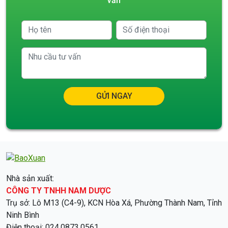
vấn
GỬI NGAY
Nhà sản xuất:
CÔNG TY TNHH NAM DƯỢC
Trụ sở: Lô M13 (C4-9), KCN Hòa Xá, Phường Thành Nam, Tỉnh
Ninh Bình
Điện thoại: 024.0873.0561