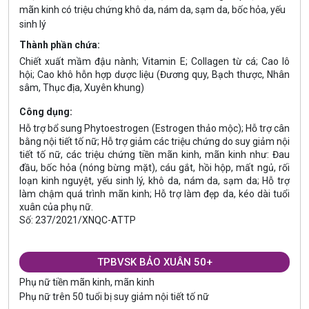
mãn kinh có triệu chứng khô da, nám da, sạm da, bốc hỏa, yếu
sinh lý
Thành phần chứa:
Chiết xuất mầm đậu nành; Vitamin E; Collagen từ cá; Cao lô
hội; Cao khô hỗn hợp dược liệu (Đương quy, Bạch thược, Nhân
sâm, Thục địa, Xuyên khung)
Công dụng:
Hỗ trợ bổ sung Phytoestrogen (Estrogen thảo mộc); Hỗ trợ cân
bằng nội tiết tố nữ; Hỗ trợ giảm các triệu chứng do suy giảm nội
tiết tố nữ, các triệu chứng tiền mãn kinh, mãn kinh như: Đau
đầu, bốc hỏa (nóng bừng mặt), cáu gắt, hồi hộp, mất ngủ, rối
loạn kinh nguyệt, yếu sinh lý, khô da, nám da, sạm da; Hỗ trợ
làm chậm quá trình mãn kinh; Hỗ trợ làm đẹp da, kéo dài tuổi
xuân của phụ nữ.
Số: 237/2021/XNQC-ATTP
TPBVSK BẢO XUÂN 50+
Phụ nữ tiền mãn kinh, mãn kinh
Phụ nữ trên 50 tuổi bị suy giảm nội tiết tố nữ