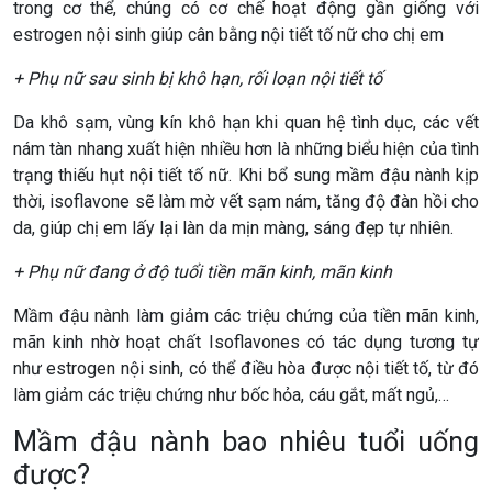
trong cơ thể, chúng có cơ chế hoạt động gần giống với
estrogen nội sinh giúp cân bằng nội tiết tố nữ cho chị em
+ Phụ nữ sau sinh bị khô hạn, rối loạn nội tiết tố
Da khô sạm, vùng kín khô hạn khi quan hệ tình dục, các vết
nám tàn nhang xuất hiện nhiều hơn là những biểu hiện của tình
trạng thiếu hụt nội tiết tố nữ. Khi bổ sung mầm đậu nành kịp
thời, isoflavone sẽ làm mờ vết sạm nám, tăng độ đàn hồi cho
da, giúp chị em lấy lại làn da mịn màng, sáng đẹp tự nhiên.
+ Phụ nữ đang ở độ tuổi tiền mãn kinh, mãn kinh
Mầm đậu nành làm giảm các triệu chứng của tiền mãn kinh,
mãn kinh nhờ hoạt chất Isoflavones có tác dụng tương tự
như estrogen nội sinh, có thể điều hòa được nội tiết tố, từ đó
làm giảm các triệu chứng như bốc hỏa, cáu gắt, mất ngủ,…
Mầm đậu nành bao nhiêu tuổi uống
được?