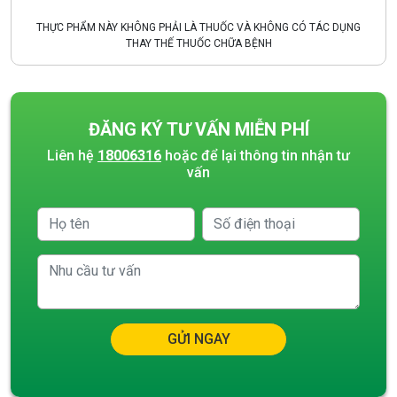
THỰC PHẨM NÀY KHÔNG PHẢI LÀ THUỐC VÀ KHÔNG CÓ TÁC DỤNG
THAY THẾ THUỐC CHỮA BỆNH
ĐĂNG KÝ TƯ VẤN MIỄN PHÍ
Liên hệ
18006316
hoặc để lại thông tin nhận tư
vấn
GỬI NGAY