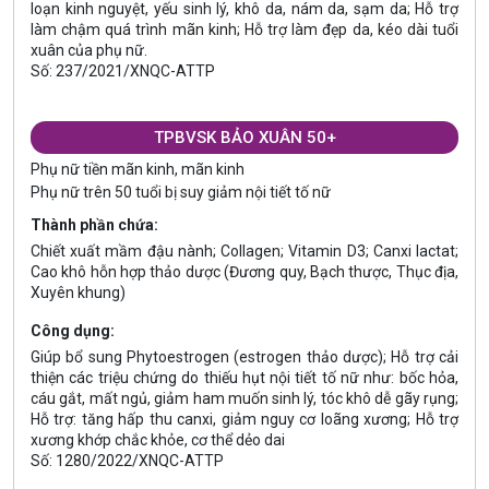
loạn kinh nguyệt, yếu sinh lý, khô da, nám da, sạm da; Hỗ trợ
làm chậm quá trình mãn kinh; Hỗ trợ làm đẹp da, kéo dài tuổi
xuân của phụ nữ.
Số: 237/2021/XNQC-ATTP
TPBVSK BẢO XUÂN 50+
Phụ nữ tiền mãn kinh, mãn kinh
Phụ nữ trên 50 tuổi bị suy giảm nội tiết tố nữ
Thành phần chứa:
Chiết xuất mầm đậu nành; Collagen; Vitamin D3; Canxi lactat;
Cao khô hỗn hợp thảo dược (Đương quy, Bạch thược, Thục địa,
Xuyên khung)
Công dụng:
Giúp bổ sung Phytoestrogen (estrogen thảo dược); Hỗ trợ cải
thiện các triệu chứng do thiếu hụt nội tiết tố nữ như: bốc hỏa,
cáu gắt, mất ngủ, giảm ham muốn sinh lý, tóc khô dễ gãy rụng;
Hỗ trợ: tăng hấp thu canxi, giảm nguy cơ loãng xương; Hỗ trợ
xương khớp chắc khỏe, cơ thể dẻo dai
Số: 1280/2022/XNQC-ATTP