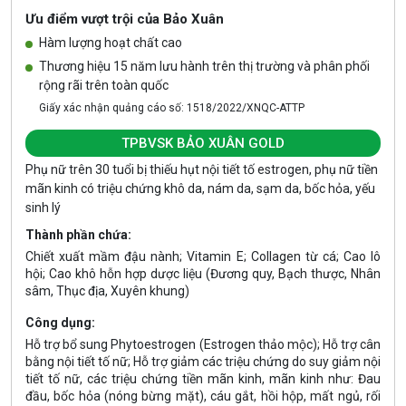
Ưu điểm vượt trội của Bảo Xuân
Hàm lượng hoạt chất cao
Thương hiệu 15 năm lưu hành trên thị trường và phân phối
rộng rãi trên toàn quốc
Giấy xác nhận quảng cáo số: 1518/2022/XNQC-ATTP
TPBVSK BẢO XUÂN GOLD
Phụ nữ trên 30 tuổi bị thiếu hụt nội tiết tố estrogen, phụ nữ tiền
mãn kinh có triệu chứng khô da, nám da, sạm da, bốc hỏa, yếu
sinh lý
Thành phần chứa:
Chiết xuất mầm đậu nành; Vitamin E; Collagen từ cá; Cao lô
hội; Cao khô hỗn hợp dược liệu (Đương quy, Bạch thược, Nhân
sâm, Thục địa, Xuyên khung)
Công dụng:
Hỗ trợ bổ sung Phytoestrogen (Estrogen thảo mộc); Hỗ trợ cân
bằng nội tiết tố nữ; Hỗ trợ giảm các triệu chứng do suy giảm nội
tiết tố nữ, các triệu chứng tiền mãn kinh, mãn kinh như: Đau
đầu, bốc hỏa (nóng bừng mặt), cáu gắt, hồi hộp, mất ngủ, rối