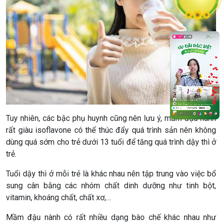
Tuy nhiên, các bậc phụ huynh cũng nên lưu ý, mầm đậu nành
rất giàu isoflavone có thể thúc đẩy quá trình sản nên không
dùng quá sớm cho trẻ dưới 13 tuổi để tăng quá trình dậy thì ở
trẻ.
Tuổi dậy thì ở mỗi trẻ là khác nhau nên tập trung vào việc bổ
sung cân bằng các nhóm chất dinh dưỡng như tinh bột,
vitamin, khoáng chất, chất xơ,…
Mầm đậu nành có rất nhiều dạng bào chế khác nhau như