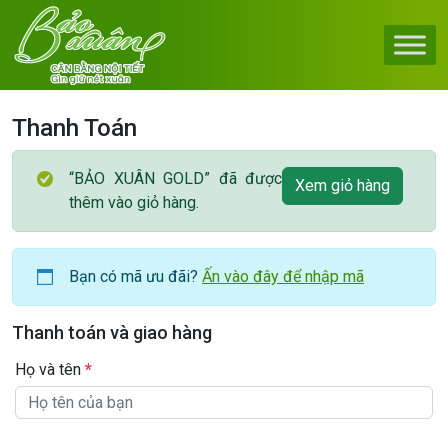
Skip to content
Main Navigation
Thanh Toán
“BẢO XUÂN GOLD” đã được
Xem giỏ hàng
thêm vào giỏ hàng.
Bạn có mã ưu đãi?
Ấn vào đây để nhập mã
Thanh toán và giao hàng
Họ và tên
*